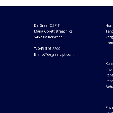
De Graaf C.I.P.T.
Hom
Maria Gorettistraat 172
Tand
6462 XV Kerkrade
Verg
Cont
T: 045-546 2200
E: info@degraafcipt.com
Kuns
Impl
Repa
Reba
Beha
Priv