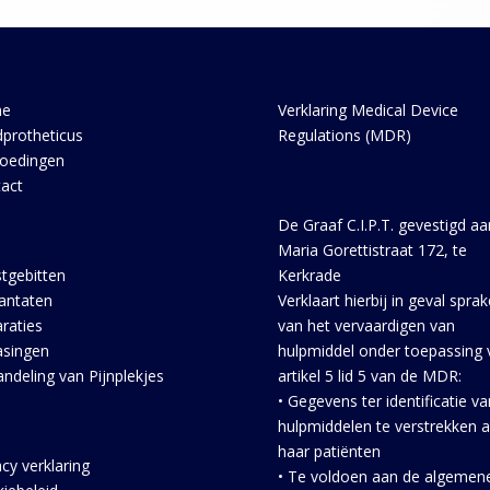
e
Verklaring Medical Device
protheticus
Regulations (MDR)
oedingen
act
De Graaf C.I.P.T. gevestigd aa
Maria Gorettistraat 172, te
tgebitten
Kerkrade
antaten
Verklaart hierbij in geval sprak
raties
van het vervaardigen van
singen
hulpmiddel onder toepassing 
ndeling van Pijnplekjes
artikel 5 lid 5 van de MDR:
• Gegevens ter identificatie v
hulpmiddelen te verstrekken 
haar patiënten
acy verklaring
• Te voldoen aan de algemen