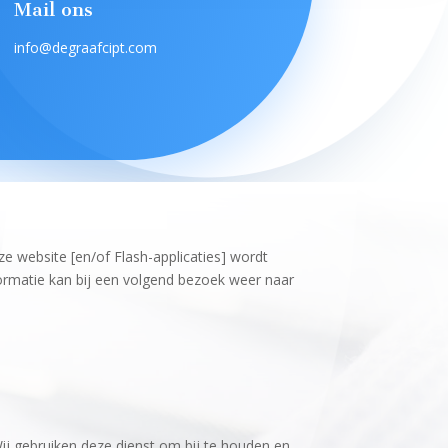
Mail ons
info@degraafcipt.com
e website [en/of Flash-applicaties] wordt
rmatie kan bij een volgend bezoek weer naar
Wij gebruiken deze dienst om bij te houden en