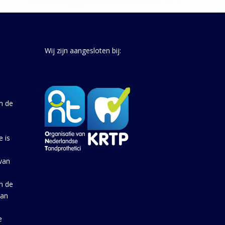
Wij zijn aangesloten bij:
n de
e is
van
an de
aan
e