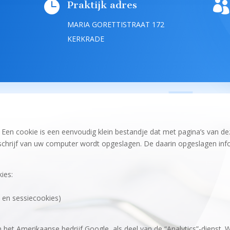


Praktijk adres
MARIA GORETTISTRAAT 172
KERKRADE
Een cookie is een eenvoudig klein bestandje dat met pagina’s van dez
hrijf van uw computer wordt opgeslagen. De daarin opgeslagen info
ies:
 en sessiecookies)
 het Amerikaanse bedrijf Google, als deel van de “Analytics”-dienst. 