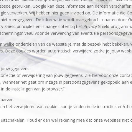
bsite gebruiken. Google kan deze informatie aan derden verschaffen i
le verwerken. Wij hebben hier geen invloed op. De informatie die Go
k niet meegegeven. De informatie wordt overgebracht naar en door G
cy Shield principles en is aangesloten bij het Privacy Shield-program
beschermingsniveau voor de verwerking van eventuele persoonsgegeve
en welke onderdelen van de website je met dit bezoek hebt bekeken. 
s. Deze cookies worden automatisch verwijderd zodra je jouw webbr
an jouw gegevens
 correctie of verwijdering van jouw gegevens. Zie hiervoor onze con
en. Wanneer het gaat om inzage in persoonsgegevens gekoppeld aan ee
in de instellingen van je browser.”
 daarvan
en het verwijderen van cookies kan je vinden in de instructies en/of
ok uitschakelen. Houd er dan wel rekening mee dat onze websites niet