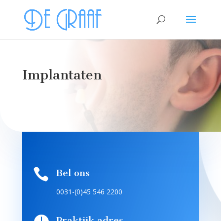
Implantaten

Bel ons
0031-(0)45 546 2200
Praktijk adres