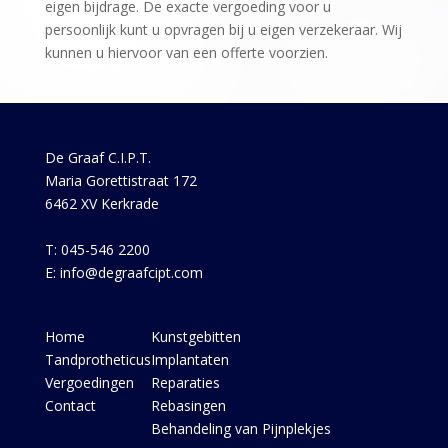
eigen bijdrage. De exacte vergoeding voor u
persoonlijk kunt u opvragen bij u eigen verzekeraar. Wij
kunnen u hiervoor van een offerte voorzien.
De Graaf C.I.P.T.
Maria Gorettistraat 172
6462 XV Kerkrade
T: 045-546 2200
E: info@degraafcipt.com
Home
Kunstgebitten
Tandprotheticus
Implantaten
Vergoedingen
Reparaties
Contact
Rebasingen
Behandeling van Pijnplekjes