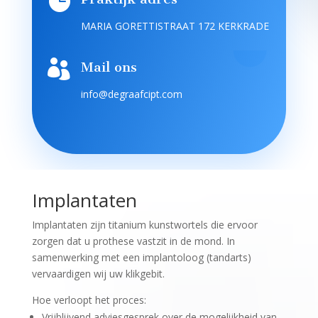

MARIA GORETTISTRAAT 172 KERKRADE

Mail ons
info@degraafcipt.com
Implantaten
Implantaten zijn titanium kunstwortels die ervoor
zorgen dat u prothese vastzit in de mond. In
samenwerking met een implantoloog (tandarts)
vervaardigen wij uw klikgebit.
Hoe verloopt het proces:
Vrijblijvend adviesgesprek over de mogelijkheid van